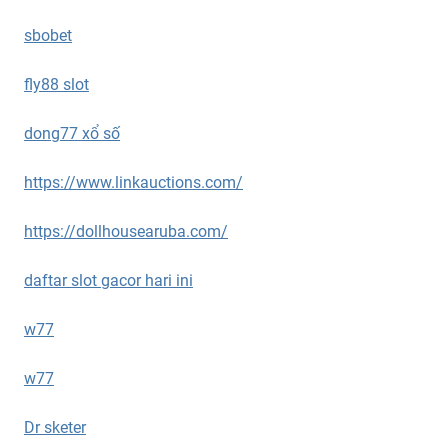
sbobet
fly88 slot
dong77 xổ số
https://www.linkauctions.com/
https://dollhousearuba.com/
daftar slot gacor hari ini
w77
w77
Dr sketer