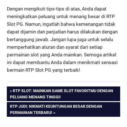
Dengan mengikuti tips-tips di atas, Anda dapat
meningkatkan peluang untuk menang besar di RTP
Slot PG. Namun, ingatlah bahwa kemenangan tidak
dapat dijamin dan perjudian harus dilakukan dengan
bertanggung jawab. Jangan lupa juga untuk selalu
memperhatikan aturan dan syarat dari setiap
permainan slot yang Anda mainkan. Semoga artikel
ini dapat membantu Anda dalam menikmati sensasi
bermain RTP Slot PG yang terbaik!
Navigasi
PREVIOUS
RTP SLOT: MAINKAN GAME SLOT FAVORITMU DENGAN
POST:
PELUANG MENANG TINGGI!
pos
NEXT
RTP JUDI: NIKMATI KEUNTUNGAN BESAR DENGAN
POST:
PERMAINAN TERBARU!