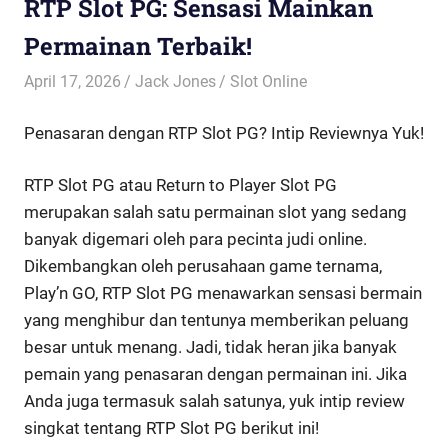
RTP Slot PG: Sensasi Mainkan
Permainan Terbaik!
April 17, 2026
Jack Jones
Slot Online
Penasaran dengan RTP Slot PG? Intip Reviewnya Yuk!
RTP Slot PG atau Return to Player Slot PG
merupakan salah satu permainan slot yang sedang
banyak digemari oleh para pecinta judi online.
Dikembangkan oleh perusahaan game ternama,
Play’n GO, RTP Slot PG menawarkan sensasi bermain
yang menghibur dan tentunya memberikan peluang
besar untuk menang. Jadi, tidak heran jika banyak
pemain yang penasaran dengan permainan ini. Jika
Anda juga termasuk salah satunya, yuk intip review
singkat tentang RTP Slot PG berikut ini!