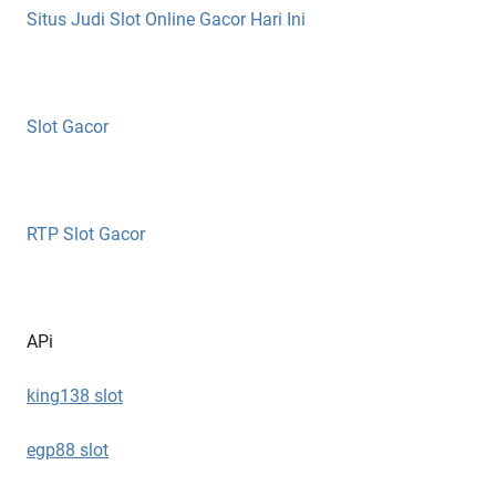
Situs Judi Slot Online Gacor Hari Ini
Slot Gacor
RTP Slot Gacor
APi
king138 slot
egp88 slot