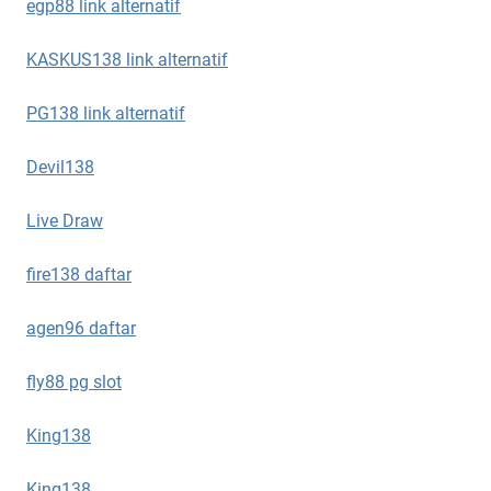
egp88 link alternatif
KASKUS138 link alternatif
PG138 link alternatif
Devil138
Live Draw
fire138 daftar
agen96 daftar
fly88 pg slot
King138
King138