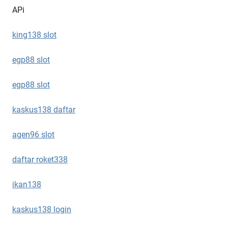
APi
king138 slot
egp88 slot
egp88 slot
kaskus138 daftar
agen96 slot
daftar roket338
ikan138
kaskus138 login