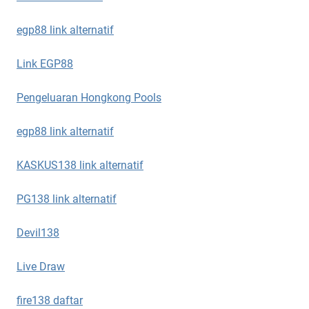
egp88 link alternatif
Link EGP88
Pengeluaran Hongkong Pools
egp88 link alternatif
KASKUS138 link alternatif
PG138 link alternatif
Devil138
Live Draw
fire138 daftar