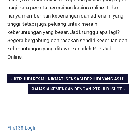
bagi para pecinta permainan kasino online. Tidak
hanya memberikan kesenangan dan adrenalin yang
tinggi, tetapi juga peluang untuk meraih
keberuntungan yang besar. Jadi, tunggu apa lagi?
Segera bergabung dan rasakan sendiri keseruan dan
keberuntungan yang ditawarkan oleh RTP Judi
Online.
Navigasi
PREVIOUS
RTP JUDI RESMI: NIKMATI SENSASI BERJUDI YANG ASLI!
POST:
NEXT
RAHASIA KEMENGAN DENGAN RTP JUDI SLOT
pos
POST:
Fire138 Login