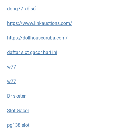
dong77 xổ số
https://www.linkauctions.com/
https://dollhousearuba.com/
daftar slot gacor hari ini
w77
w77
Dr sketer
Slot Gacor
pg138 slot