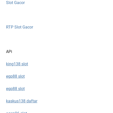
Slot Gacor
RTP Slot Gacor
APi
king138 slot
egp88 slot
egp88 slot
kaskus138 daftar