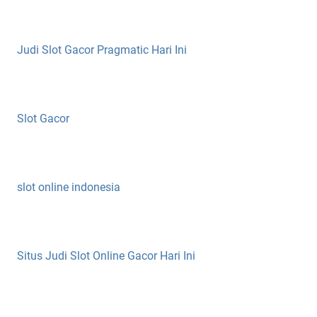
Judi Slot Gacor Pragmatic Hari Ini
Slot Gacor
slot online indonesia
Situs Judi Slot Online Gacor Hari Ini