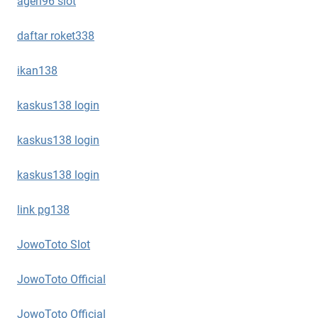
agen96 slot
daftar roket338
ikan138
kaskus138 login
kaskus138 login
kaskus138 login
link pg138
JowoToto Slot
JowoToto Official
JowoToto Official