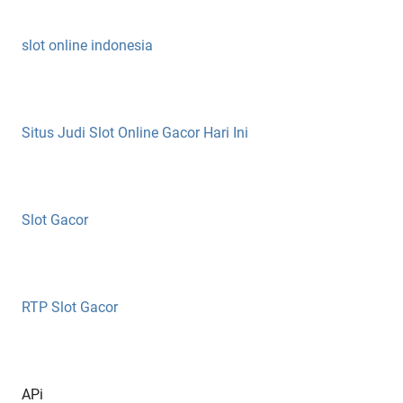
slot online indonesia
Situs Judi Slot Online Gacor Hari Ini
Slot Gacor
RTP Slot Gacor
APi