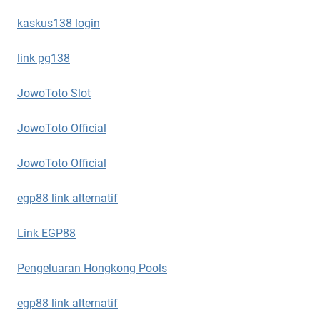
kaskus138 login
link pg138
JowoToto Slot
JowoToto Official
JowoToto Official
egp88 link alternatif
Link EGP88
Pengeluaran Hongkong Pools
egp88 link alternatif