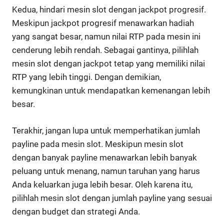
Kedua, hindari mesin slot dengan jackpot progresif.
Meskipun jackpot progresif menawarkan hadiah
yang sangat besar, namun nilai RTP pada mesin ini
cenderung lebih rendah. Sebagai gantinya, pilihlah
mesin slot dengan jackpot tetap yang memiliki nilai
RTP yang lebih tinggi. Dengan demikian,
kemungkinan untuk mendapatkan kemenangan lebih
besar.
Terakhir, jangan lupa untuk memperhatikan jumlah
payline pada mesin slot. Meskipun mesin slot
dengan banyak payline menawarkan lebih banyak
peluang untuk menang, namun taruhan yang harus
Anda keluarkan juga lebih besar. Oleh karena itu,
pilihlah mesin slot dengan jumlah payline yang sesuai
dengan budget dan strategi Anda.