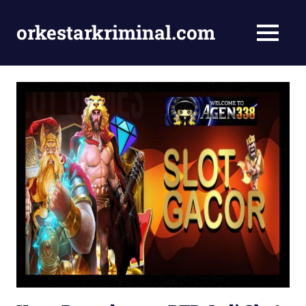
Skip
to
orkestarkriminal.com
MENU
content
orkestarkriminal.com