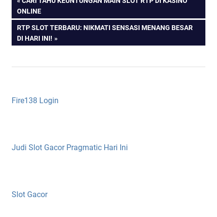
Navigasi
PREVIOUS
CARI TAHU KEUNTUNGAN MAIN SLOT RTP DI KASINO
POST:
ONLINE
pos
NEXT
RTP SLOT TERBARU: NIKMATI SENSASI MENANG BESAR
POST:
DI HARI INI!
Fire138 Login
Judi Slot Gacor Pragmatic Hari Ini
Slot Gacor