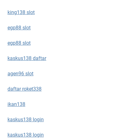
king138 slot
egp88 slot
egp88 slot
kaskus138 daftar
agen96 slot
daftar roket338
ikan138
kaskus138 login
kaskus138 login