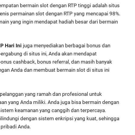
empatan bermain slot dengan RTP tinggi adalah situs
 jenis permainan slot dengan RTP yang mencapai 98%.
main yang ingin mendapat hadiah besar dari bermain
P Hari Ini
juga menyediakan berbagai bonus dan
ergabung di situs ini, Anda akan mendapat
nus cashback, bonus referral, dan masih banyak
gan Anda dan membuat bermain slot di situs ini
pelanggan yang ramah dan profesional untuk
n yang Anda miliki. Anda juga bisa bermain dengan
sistem keamanan yang canggih dan terpercaya.
 dilindungi dengan sistem enkripsi yang kuat, sehingga
 pribadi Anda.