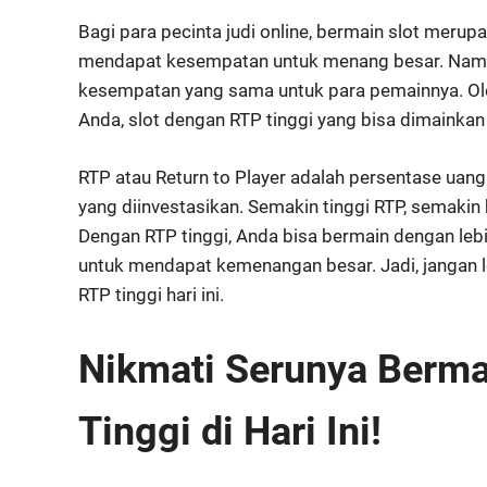
Bagi para pecinta judi online, bermain slot merup
mendapat kesempatan untuk menang besar. Namun
kesempatan yang sama untuk para pemainnya. Ole
Anda, slot dengan RTP tinggi yang bisa dimainkan h
RTP atau Return to Player adalah persentase uang
yang diinvestasikan. Semakin tinggi RTP, semaki
Dengan RTP tinggi, Anda bisa bermain dengan leb
untuk mendapat kemenangan besar. Jadi, jangan 
RTP tinggi hari ini.
Nikmati Serunya Berma
Tinggi di Hari Ini!