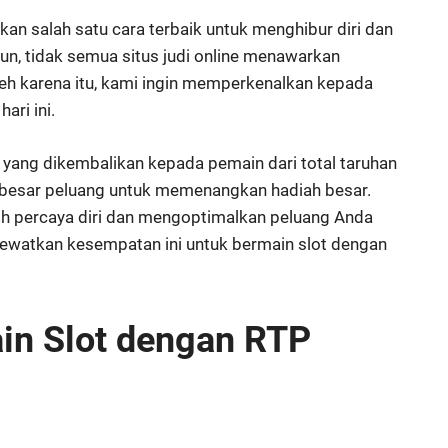
akan salah satu cara terbaik untuk menghibur diri dan
, tidak semua situs judi online menawarkan
h karena itu, kami ingin memperkenalkan kepada
ari ini.
 yang dikembalikan kepada pemain dari total taruhan
n besar peluang untuk memenangkan hadiah besar.
ih percaya diri dan mengoptimalkan peluang Anda
lewatkan kesempatan ini untuk bermain slot dengan
in Slot dengan RTP