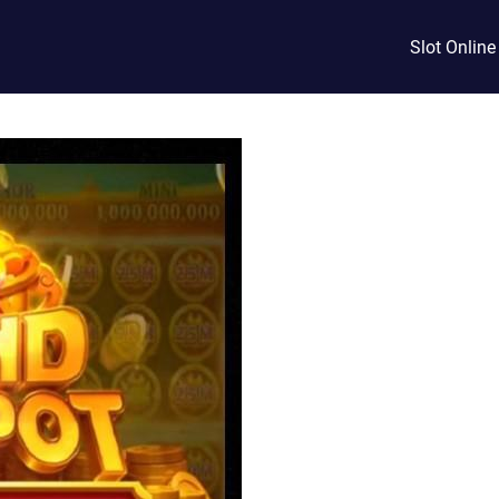
Slot Online