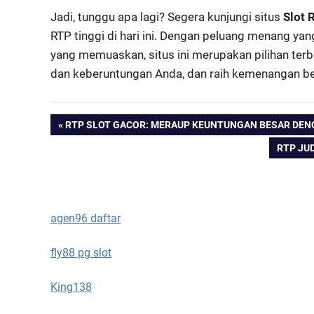
Jadi, tunggu apa lagi? Segera kunjungi situs
Slot 
RTP tinggi di hari ini. Dengan peluang menang ya
yang memuaskan, situs ini merupakan pilihan terbai
dan keberuntungan Anda, dan raih kemenangan besa
Navigasi
PREVIOUS
RTP SLOT GACOR: MERAUP KEUNTUNGAN BESAR DEN
POST:
NEXT
RTP JUD
pos
POST:
agen96 daftar
fly88 pg slot
King138