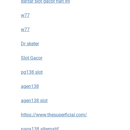
daftar slot gacor hari ini
w77
w77
Dr sketer
Slot Gacor
pg138 slot
agen138
agen138 slot
https://www.thesuperficial.com/
naga138 alternatif