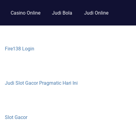
Casino Online
Judi Bola
Judi Online
Fire138 Login
Judi Slot Gacor Pragmatic Hari Ini
Slot Gacor