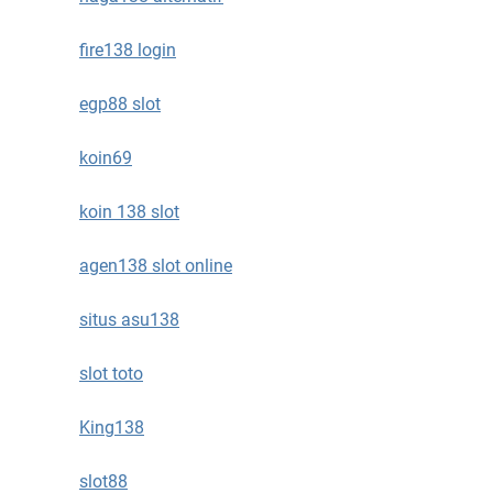
fire138 login
egp88 slot
koin69
koin 138 slot
agen138 slot online
situs asu138
slot toto
King138
slot88