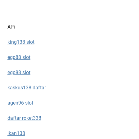
APi
king138 slot
egp88 slot
egp88 slot
kaskus138 daftar
agen96 slot
daftar roket338
ikan138