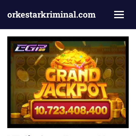
Skip
to
orkestarkriminal.com
MENU
content
orkestarkriminal.com