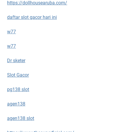
https://dollhousearuba.com/
daftar slot gacor hari ini
w77
w77
Dr sketer
Slot Gacor
pg138 slot
agen138
agen138 slot