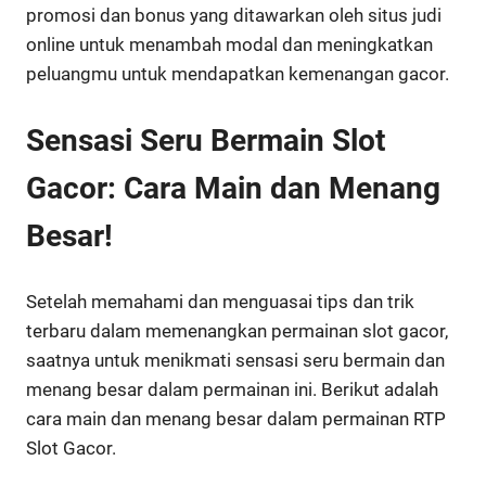
promosi dan bonus yang ditawarkan oleh situs judi
online untuk menambah modal dan meningkatkan
peluangmu untuk mendapatkan kemenangan gacor.
Sensasi Seru Bermain Slot
Gacor: Cara Main dan Menang
Besar!
Setelah memahami dan menguasai tips dan trik
terbaru dalam memenangkan permainan slot gacor,
saatnya untuk menikmati sensasi seru bermain dan
menang besar dalam permainan ini. Berikut adalah
cara main dan menang besar dalam permainan RTP
Slot Gacor.