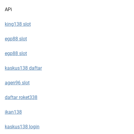
APi
king138 slot
egp88 slot
egp88 slot
kaskus138 daftar
agen96 slot
daftar roket338
ikan138
kaskus138 login