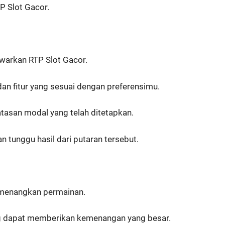
 Slot Gacor.
nawarkan RTP Slot Gacor.
dan fitur yang sesuai dengan preferensimu.
tasan modal yang telah ditetapkan.
 tunggu hasil dari putaran tersebut.
emenangkan permainan.
ng dapat memberikan kemenangan yang besar.