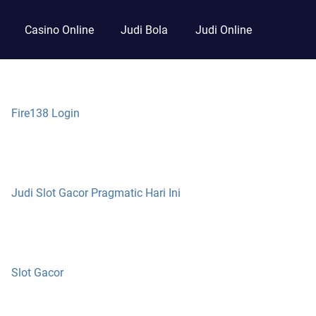
Casino Online
Judi Bola
Judi Online
Fire138 Login
Judi Slot Gacor Pragmatic Hari Ini
Slot Gacor