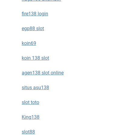
fire138 login
egp88 slot
koin69
koin 138 slot
agen138 slot online
situs asu138
slot toto
King138
slot88