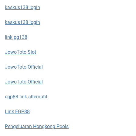
kaskus138 login
kaskus138 login
link pg138
JowoToto Slot
JowoToto Official
JowoToto Official
egp88 link alternatif
Link EGP88
Pengeluaran Hongkong Pools