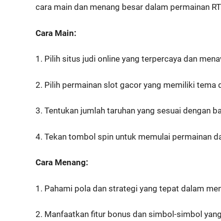
cara main dan menang besar dalam permainan RTP
Cara Main:
1. Pilih situs judi online yang terpercaya dan me
2. Pilih permainan slot gacor yang memiliki tema 
3. Tentukan jumlah taruhan yang sesuai dengan ba
4. Tekan tombol spin untuk memulai permainan dan
Cara Menang:
1. Pahami pola dan strategi yang tepat dalam m
2. Manfaatkan fitur bonus dan simbol-simbol ya