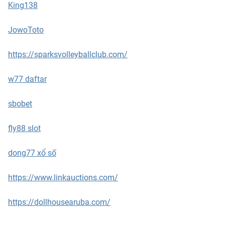
King138
JowoToto
https://sparksvolleyballclub.com/
w77 daftar
sbobet
fly88 slot
dong77 xổ số
https://www.linkauctions.com/
https://dollhousearuba.com/