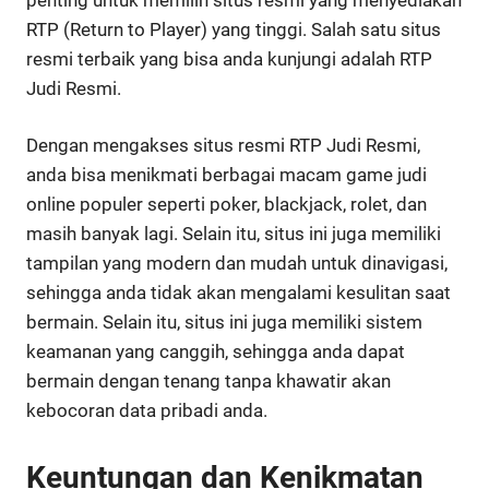
RTP (Return to Player) yang tinggi. Salah satu situs
resmi terbaik yang bisa anda kunjungi adalah RTP
Judi Resmi.
Dengan mengakses situs resmi RTP Judi Resmi,
anda bisa menikmati berbagai macam game judi
online populer seperti poker, blackjack, rolet, dan
masih banyak lagi. Selain itu, situs ini juga memiliki
tampilan yang modern dan mudah untuk dinavigasi,
sehingga anda tidak akan mengalami kesulitan saat
bermain. Selain itu, situs ini juga memiliki sistem
keamanan yang canggih, sehingga anda dapat
bermain dengan tenang tanpa khawatir akan
kebocoran data pribadi anda.
Keuntungan dan Kenikmatan