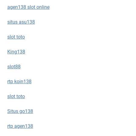
agen138 slot online
situs asu138
slot toto
King138
slot88
rtp koin138
slot toto
Situs go138
rtp agen138