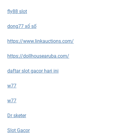
fly88 slot
dong77 xổ số
https://www.linkauctions.com/
https://dollhousearuba.com/
daftar slot gacor hari ini
w77
w77
Dr sketer
Slot Gacor