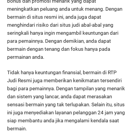
bonus dan promosi menarik yang dapat
meningkatkan peluang anda untuk menang. Dengan
bermain di situs resmi ini, anda juga dapat
menghindari risiko dari situs judi abal-abal yang
seringkali hanya ingin mengambil keuntungan dari
para pemainnya. Dengan demikian, anda dapat
bermain dengan tenang dan fokus hanya pada
permainan anda.
Tidak hanya keuntungan finansial, bermain di RTP
Judi Resmi juga memberikan kenikmatan tersendiri
bagi para pemainnya. Dengan tampilan yang menarik
dan sistem yang lancar, anda dapat merasakan
sensasi bermain yang tak terlupakan. Selain itu, situs
ini juga menyediakan layanan pelanggan 24 jam yang
siap membantu anda jika mengalami kendala saat
bermain.