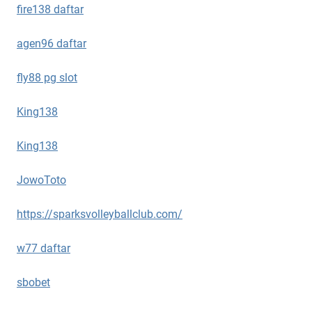
fire138 daftar
agen96 daftar
fly88 pg slot
King138
King138
JowoToto
https://sparksvolleyballclub.com/
w77 daftar
sbobet