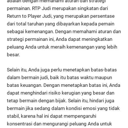
adalah dengan memahami aturan dan strategi
permainan. RTP Judi merupakan singkatan dari
Return to Player Judi, yang merupakan persentase
dari total taruhan yang dibayarkan kepada pemain
sebagai kemenangan. Dengan memahami aturan dan
strategi permainan ini, Anda dapat meningkatkan
peluang Anda untuk meraih kemenangan yang lebih
besar.
Selain itu, Anda juga perlu menetapkan batas-batas
dalam bermain judi, baik itu batas waktu maupun
batas keuangan. Dengan menetapkan batas ini, Anda
dapat menghindari risiko kerugian yang besar dan
tetap bermain dengan bijak. Selain itu, hindari juga
bermain jika sedang dalam kondisi emosi yang tidak
stabil, karena hal ini dapat mempengaruhi
konsentrasi dan mengurangi peluang Anda untuk