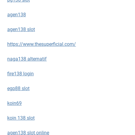
agen138
agen138 slot
https://www.thesuperficial.com/
naga138 alternatif
fire138 login
egp88 slot
koin69
koin 138 slot
agen138 slot online