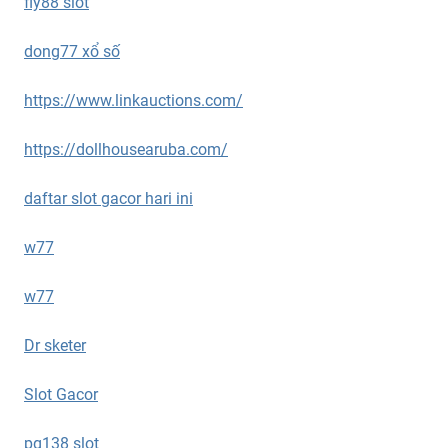
fly88 slot
dong77 xổ số
https://www.linkauctions.com/
https://dollhousearuba.com/
daftar slot gacor hari ini
w77
w77
Dr sketer
Slot Gacor
pg138 slot