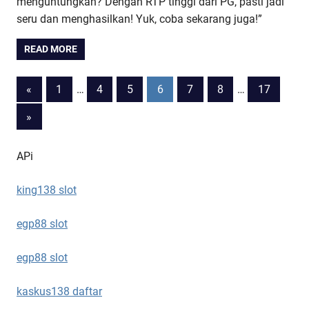
menguntungkan? Dengan RTP tinggi dari PG, pasti jadi
seru dan menghasilkan! Yuk, coba sekarang juga!”
READ MORE
Paginasi
Previous
«
1
…
4
5
6
7
8
…
17
Posts
pos
Next
»
Posts
APi
king138 slot
egp88 slot
egp88 slot
kaskus138 daftar