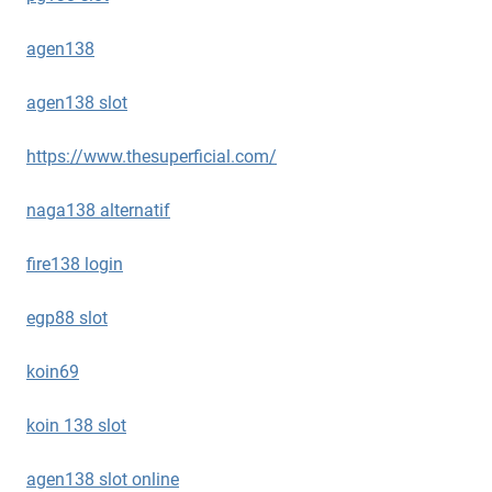
agen138
agen138 slot
https://www.thesuperficial.com/
naga138 alternatif
fire138 login
egp88 slot
koin69
koin 138 slot
agen138 slot online