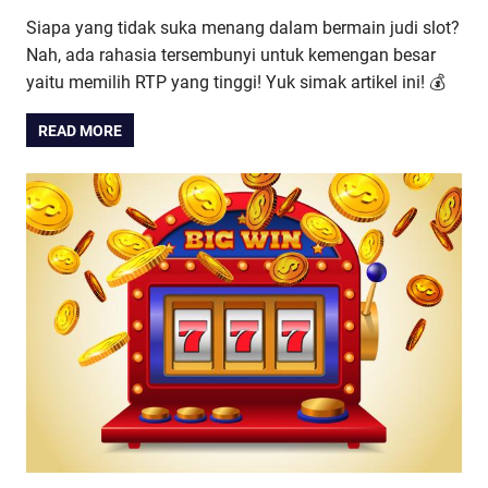
Siapa yang tidak suka menang dalam bermain judi slot?
Nah, ada rahasia tersembunyi untuk kemengan besar
yaitu memilih RTP yang tinggi! Yuk simak artikel ini! 💰
READ MORE