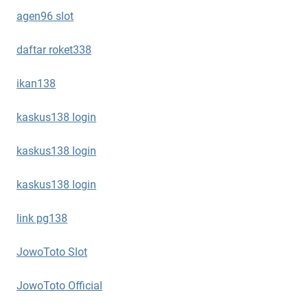
agen96 slot
daftar roket338
ikan138
kaskus138 login
kaskus138 login
kaskus138 login
link pg138
JowoToto Slot
JowoToto Official