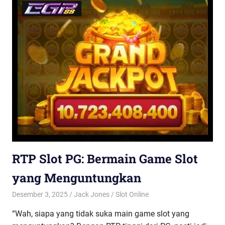
RTP Slot PG: Bermain Game Slot
yang Menguntungkan
Desember 3, 2025
Jack Jones
Slot Online
“Wah, siapa yang tidak suka main game slot yang