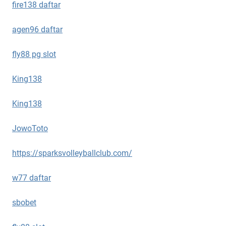
fire138 daftar
agen96 daftar
fly88 pg slot
King138
King138
JowoToto
https://sparksvolleyballclub.com/
w77 daftar
sbobet