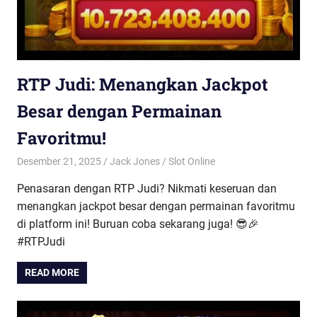
RTP Judi: Menangkan Jackpot
Besar dengan Permainan
Favoritmu!
Desember 21, 2025
Jack Jones
Slot Online
Penasaran dengan RTP Judi? Nikmati keseruan dan
menangkan jackpot besar dengan permainan favoritmu
di platform ini! Buruan coba sekarang juga! 😎🎉
#RTPJudi
READ MORE