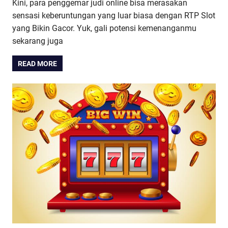
Kini, para penggemar judi online bisa merasakan
sensasi keberuntungan yang luar biasa dengan RTP Slot
yang Bikin Gacor. Yuk, gali potensi kemenanganmu
sekarang juga
READ MORE