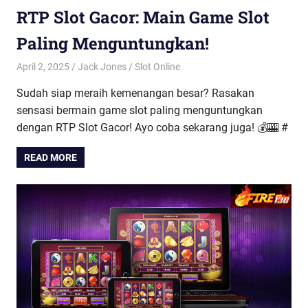
RTP Slot Gacor: Main Game Slot
Paling Menguntungkan!
April 2, 2025
Jack Jones
Slot Online
Sudah siap meraih kemenangan besar? Rasakan
sensasi bermain game slot paling menguntungkan
dengan RTP Slot Gacor! Ayo coba sekarang juga! 💰🎰 #
READ MORE