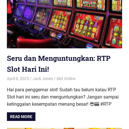
Seru dan Menguntungkan: RTP
Slot Hari Ini!
April 6, 2025
Jack Jones
Slot Online
Hai para penggemar slot! Sudah tau belum kalau RTP
Slot hari ini seru dan menguntungkan? Jangan sampai
ketinggalan kesempatan menang besar! 😎🎰 #RTP
READ MORE