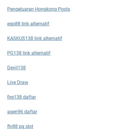
Pengeluaran Hongkong Pools
egp88 link alternatif
KASKUS138 link alternatif
PG138 link alternatif
Devil138
Live Draw
fire138 daftar
agen96 daftar
fly88 pg slot