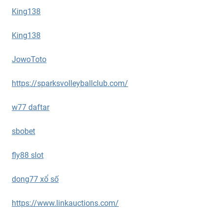
King138
King138
JowoToto
https://sparksvolleyballclub.com/
w77 daftar
sbobet
fly88 slot
dong77 xổ số
https://www.linkauctions.com/