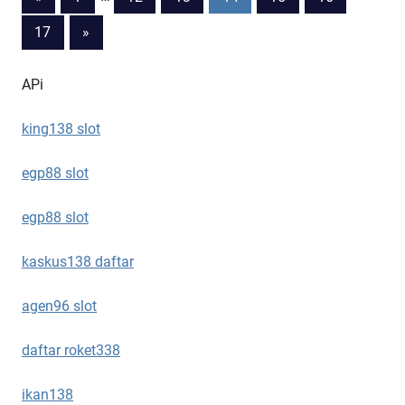
Posts
pos
Next
17
»
Posts
APi
king138 slot
egp88 slot
egp88 slot
kaskus138 daftar
agen96 slot
daftar roket338
ikan138