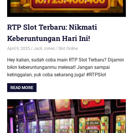
RTP Slot Terbaru: Nikmati
Keberuntungan Hari Ini!
April 9, 2025
Jack Jones
Slot Online
Hey kalian, sudah coba main RTP Slot Terbaru? Dijamin
bikin keberuntunganmu melesat! Jangan sampai
ketinggalan, yuk coba sekarang juga! #RTPSlot
READ MORE