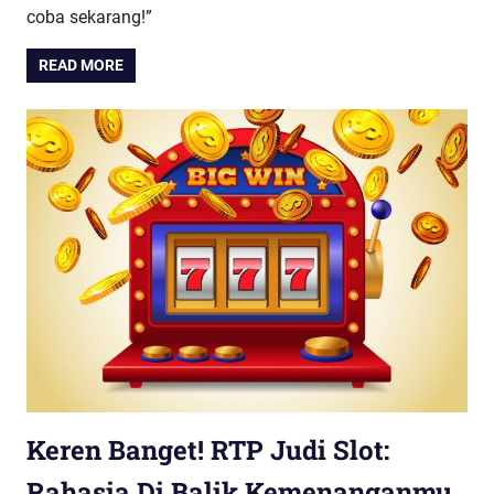
coba sekarang!”
READ MORE
Keren Banget! RTP Judi Slot:
Rahasia Di Balik Kemenanganmu