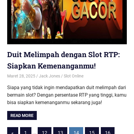
Duit Melimpah dengan Slot RTP:
Siapkan Kemenanganmu!
Maret 28, 2025
Jack Jones
Slot Online
Siapa yang tidak ingin mendapatkan duit melimpah dari
bermain slot? Dengan persentase RTP yang tinggi, kamu
bisa siapkan kemenanganmu sekarang juga!
READ MORE
Paginasi
Previous
«
1
…
12
13
14
15
16